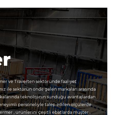
BIZE ULAŞIN
r
mer ve Traverten sektöründe faaliyet
z ile sektörün önde gelen markaları arasında
rikalarında teknolojinin sunduğu avantajlardan
eneyimli personeliyle talep edilen ölçülerde
rmer , ürünlerini çeşitli ebatlarda müşter...