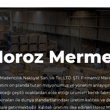
Horoz Merme
dencilik Nakliyat San. Ve Tic. LTD. ŞTİ. Firmamız Mer
tini ön planda tutan misyonumuz ve yönetim anlayışımı
leceği çeşitli ocaklardan elde ettiği ürünleri kendi fab
inaları ile dünya standartlarındaki üretim kalitesi ve d
ale getirmektedir. Kaliteli üretimi ilke edinen Horoz Me